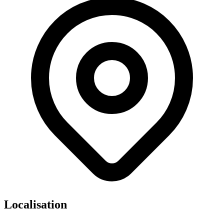
Localisation
Leaflet
|
©
OpenStreetMap
contributors ©
CARTO