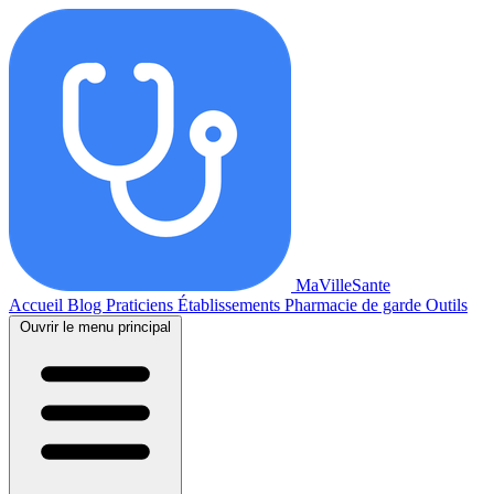
MaVilleSante
Accueil
Blog
Praticiens
Établissements
Pharmacie de garde
Outils
Ouvrir le menu principal