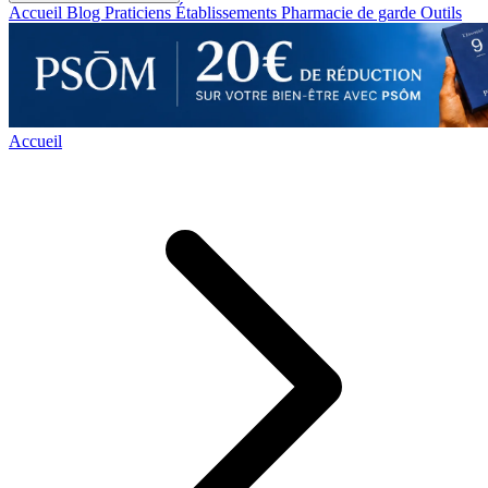
Accueil
Blog
Praticiens
Établissements
Pharmacie de garde
Outils
Accueil