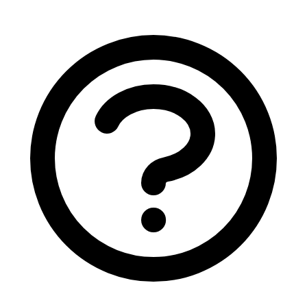
×
+
Lbm Inovie Cbm Albi Clinique Claude
Be
−
1 R Du Pere Colombier 81000 Albi
📞
0563777890
🏥