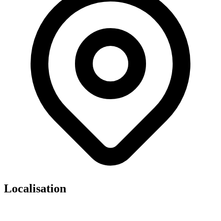
Localisation
Leaflet
|
©
OpenStreetMap
contributors ©
CARTO
×
+
Cds Ados