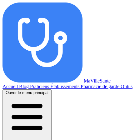
MaVilleSante
Accueil
Blog
Praticiens
Établissements
Pharmacie de garde
Outils
Ouvrir le menu principal