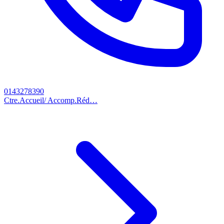
0143278390
Ctre.Accueil/ Accomp.Réd…