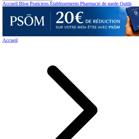
Accueil
Blog
Praticiens
Établissements
Pharmacie de garde
Outils
Accueil