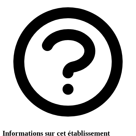
−
27 R De la Convention 75015 Paris
📞
0143176392
🏥
Informations sur cet établissement