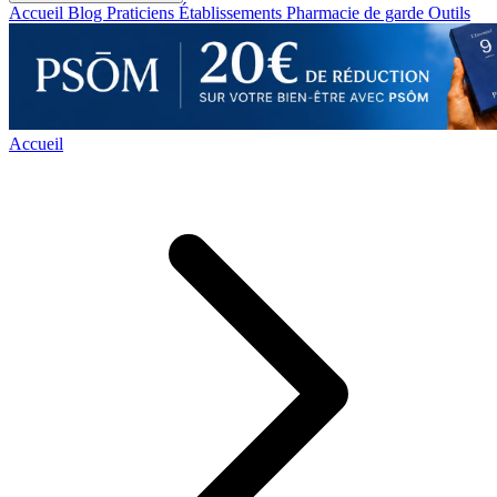
Accueil
Blog
Praticiens
Établissements
Pharmacie de garde
Outils
Accueil