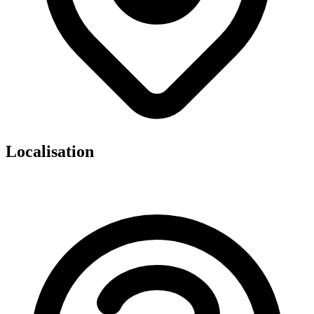
Localisation
Leaflet
|
©
OpenStreetMap
contributors ©
CARTO
×
+
Cds Med Dentaire Trocadero Victor
Hugo
−
140 Av Victor Hugo 75016 Paris
📞
0147550506
🏥