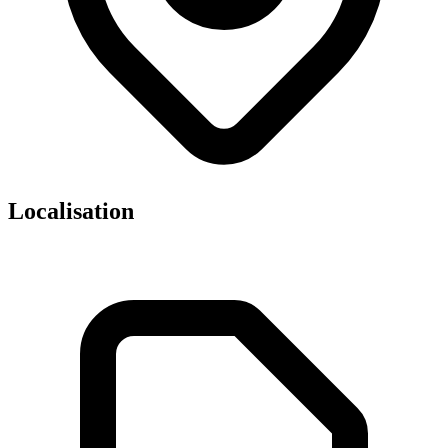
Localisation
Leaflet
|
©
OpenStreetMap
contributors ©
CARTO
×
+
Docteur Marc Batonga Yanga
−
Cabinet du Dr Marc Batonga Yanga Ices 61
Rue Froidevaux 75014 Paris
📞
0140794079
👨‍⚕️