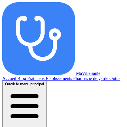
MaVilleSante
Accueil
Blog
Praticiens
Établissements
Pharmacie de garde
Outils
Ouvrir le menu principal