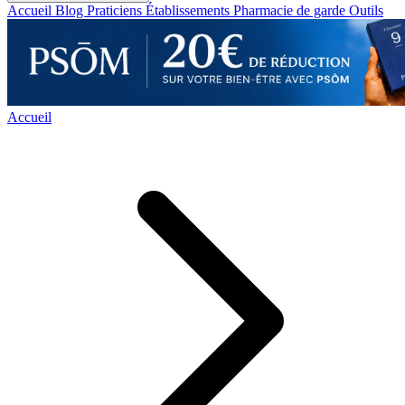
Accueil
Blog
Praticiens
Établissements
Pharmacie de garde
Outils
Accueil