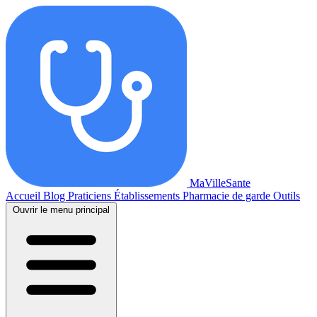
MaVilleSante
Accueil
Blog
Praticiens
Établissements
Pharmacie de garde
Outils
Ouvrir le menu principal