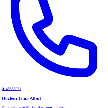
0145667051
Docteur Irina Albut
Chirurgien maxillo-facial et stomatologiste