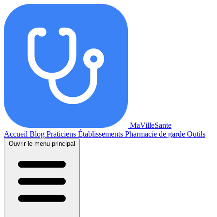
MaVilleSante
Accueil
Blog
Praticiens
Établissements
Pharmacie de garde
Outils
Ouvrir le menu principal