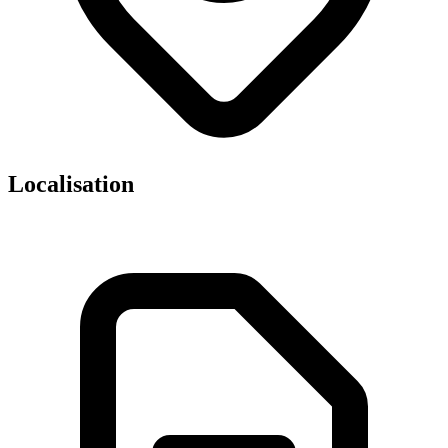
Localisation
Leaflet
|
©
OpenStreetMap
contributors ©
CARTO
×
+
Docteur Gilles Achitouv
−
Selarl Docteur Brigitte Recipon et Ass Sel.Dr
B.Recipon&Associes 23 Avenue Jean Moulin
75014 Paris
📞
0143355763
👨‍⚕️