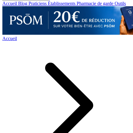
Accueil
Blog
Praticiens
Établissements
Pharmacie de garde
Outils
Accueil