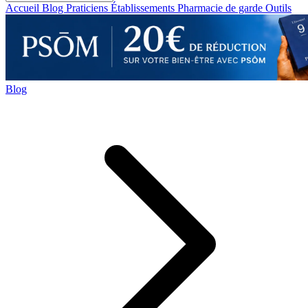
Accueil
Blog
Praticiens
Établissements
Pharmacie de garde
Outils
Blog