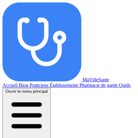
MaVilleSante
Accueil
Blog
Praticiens
Établissements
Pharmacie de garde
Outils
Ouvrir le menu principal