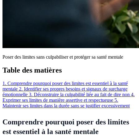
Poser des limites sans culpabiliser et protéger sa santé mentale
Table des matières
1. Comprendre pourquoi poser des limites est essentiel à la santé
mentale
2. Identifier ses propres besoins et signaux de surcharge
émotionnelle
3. Déconstruire la culpabilité liée au fait de dire non
4.
Exprimer ses limites de manière assertive et respectueuse
5.
Maintenir ses limites dans la durée sans se justifier excessivement
Comprendre pourquoi poser des limites
est essentiel à la santé mentale