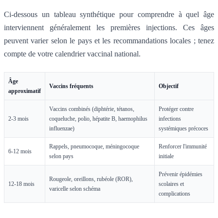
Ci-dessous un tableau synthétique pour comprendre à quel âge
interviennent généralement les premières injections. Ces âges
peuvent varier selon le pays et les recommandations locales ; tenez
compte de votre calendrier vaccinal national.
Âge
Vaccins fréquents
Objectif
approximatif
Vaccins combinés (diphtérie, tétanos,
Protéger contre
2-3 mois
coqueluche, polio, hépatite B, haemophilus
infections
influenzae)
systémiques précoces
Rappels, pneumocoque, méningocoque
Renforcer l'immunité
6-12 mois
selon pays
initiale
Prévenir épidémies
Rougeole, oreillons, rubéole (ROR),
12-18 mois
scolaires et
varicelle selon schéma
complications