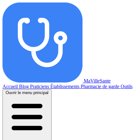
MaVilleSante
Accueil
Blog
Praticiens
Établissements
Pharmacie de garde
Outils
Ouvrir le menu principal